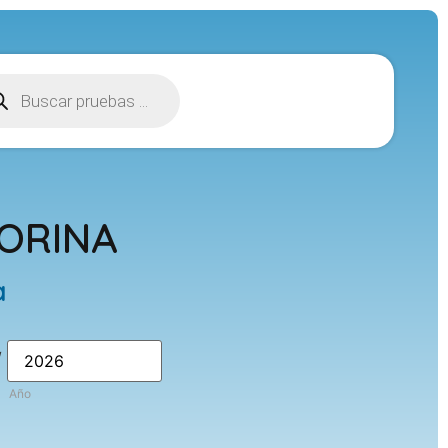
 ORINA
a
/
Año