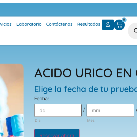
0
vicios
Laboratorio
Contáctenos
Resultados
ACIDO URICO EN
Elige la fecha de tu prueb
Fecha
:
/
Día
Mes
Reservar ahora