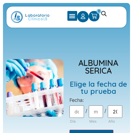
0
ALBUMINA
SERICA
Elige la fecha de
tu prueba
Fecha
:
/
/
Día
Mes
Año