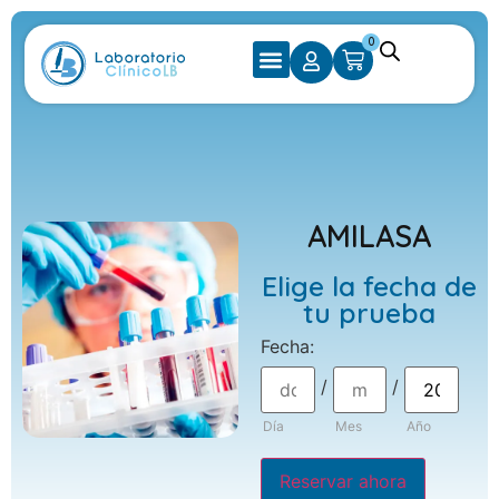
0
AMILASA
Elige la fecha de
tu prueba
Fecha
:
/
/
Día
Mes
Año
Reservar ahora