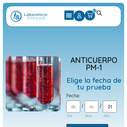
0
ANTICUERPO
PM-1
Elige la fecha de
tu prueba
Fecha
:
/
/
Día
Mes
Año