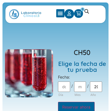
0
CH50
Elige la fecha de
tu prueba
Fecha
:
/
/
Día
Mes
Año
Reservar ahora