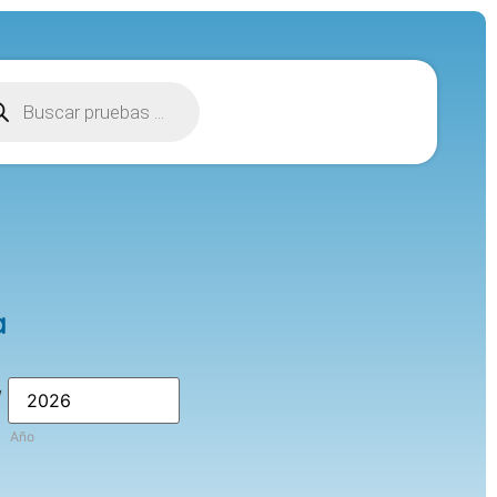
a
/
Año