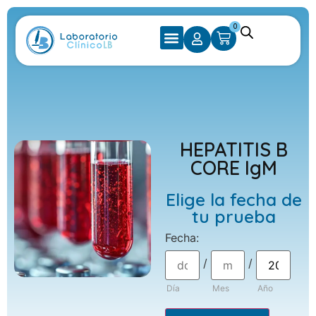
0
HEPATITIS B
CORE IgM
Elige la fecha de
tu prueba
Fecha
:
/
/
Día
Mes
Año