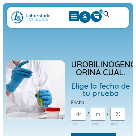
0
UROBILINOGENO
ORINA CUAL.
Elige la fecha de
tu prueba
Fecha
:
/
/
Día
Mes
Año