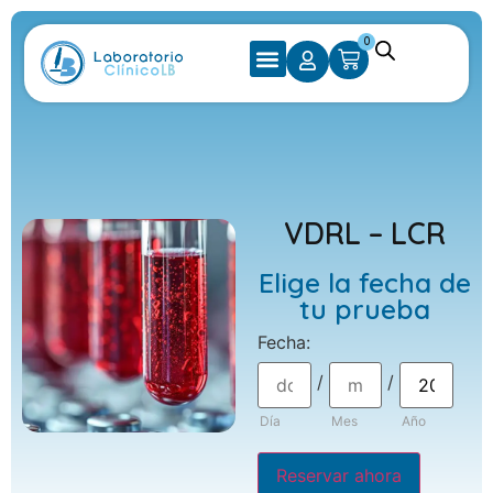
0
VDRL – LCR
Elige la fecha de
tu prueba
Fecha
:
/
/
Día
Mes
Año
Reservar ahora