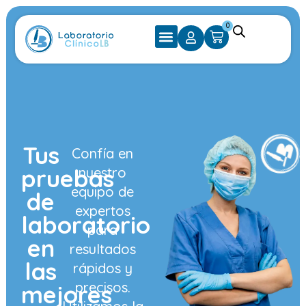
0
Tus
Confía en
pruebas
nuestro
equipo de
de
expertos
laboratorio
para
en
resultados
las
rápidos y
precisos.
mejores