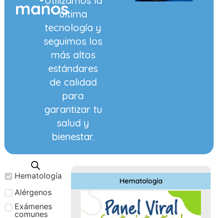
Utilizamos la
manos
última
tecnología y
seguimos los
más altos
estándares
de calidad
para
garantizar tu
salud y
bienestar.
Hematología
Hematología
Alérgenos
Exámenes
comunes