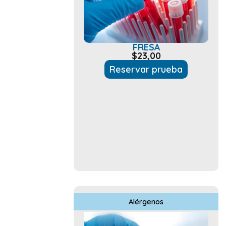
FRESA
$
23,00
Reservar prueba
Alérgenos