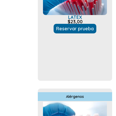
LATEX
$
23,00
Reservar prueba
Alérgenos