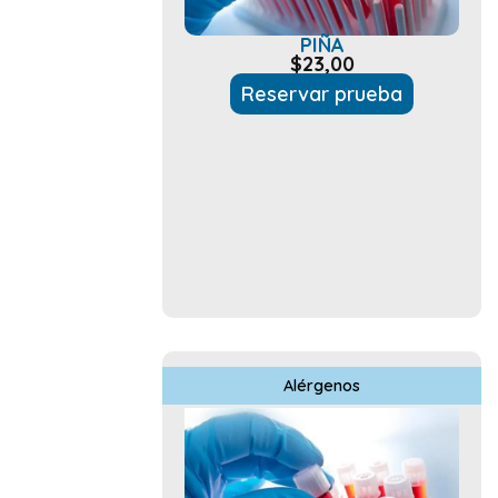
PIÑA
$
23,00
Reservar prueba
Alérgenos