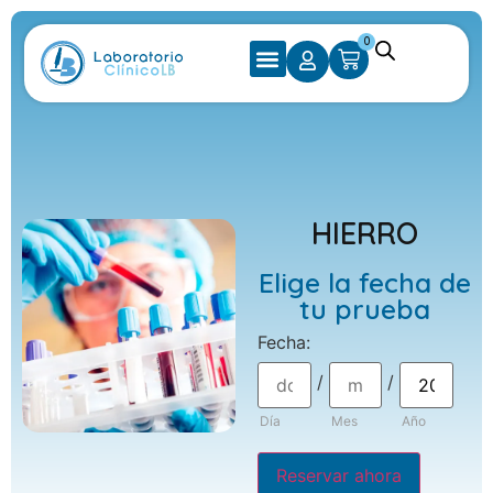
0
HIERRO
Elige la fecha de
tu prueba
Fecha
:
/
/
Día
Mes
Año
Reservar ahora