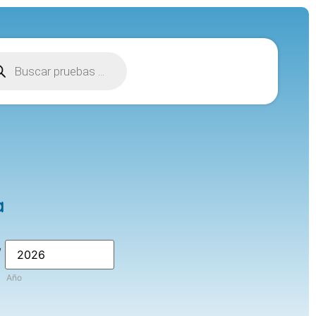
a
/
Año