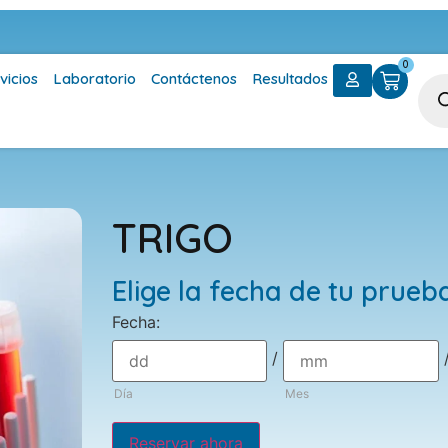
0
vicios
Laboratorio
Contáctenos
Resultados
TRIGO
Elige la fecha de tu prueb
Fecha
:
/
Día
Mes
Reservar ahora