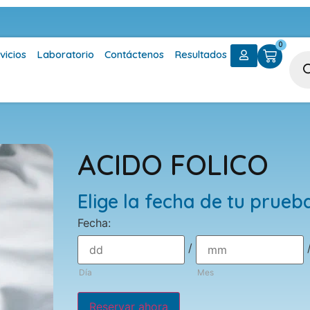
0
vicios
Laboratorio
Contáctenos
Resultados
ACIDO FOLICO
Elige la fecha de tu prueb
Fecha
:
/
Día
Mes
Reservar ahora