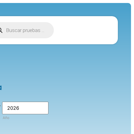
a
/
Año