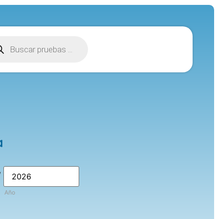
a
/
Año