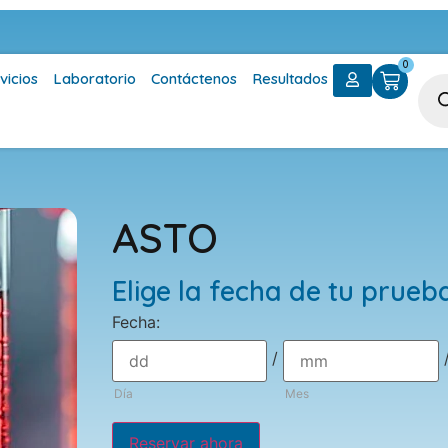
0
vicios
Laboratorio
Contáctenos
Resultados
ASTO
Elige la fecha de tu prueb
Fecha
:
/
Día
Mes
Reservar ahora