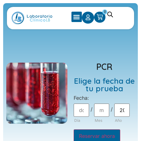
0
PCR
Elige la fecha de
tu prueba
Fecha
:
/
/
Día
Mes
Año
Reservar ahora